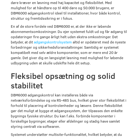
døre kræver en løsning med høj kapacitet og fleksibilitet. Med
mulighed for at håndtere op til 400 døre og 50.000 brugere, er
DBM6000 adgangskontrol ideel til installationer, hvor både kontrol,
struktur og fremtidssikring er i fokus.
En af de store fordele ved DBM6000 er, at der ikke er løbende
abonnementsomkostninger. Du ejer systemet fuldt ud og får adgang til
opdateringer fire gange årligt helt uden ekstra omkostninger. Det
betyder, at dit
adgangskontrolsystem
altid er opdateret med de nyeste
forbedringer og sikkerhedsforanstaltninger. Samtidig er systemet
kompatibelt med selv ældre komponenter, som er mere end 20 år
gamle. Det giver dig en langsigtet løsning med mulighed for løbende
udbygning uden at skulle udskifte hele dit setup.
Fleksibel opsætning og solid
stabilitet
DBM6000 adgangskontrol kan installeres både via
netværksforbindelse og via RS-485 bus, hvilket giver stor fleksibilitet i
forhold til placering af kontrolenheder og læsere. Denne fleksibilitet
gør det muligt at bygge et adgangssystem, der tilpasses den enkelte
bygnings fysiske struktur. Du kan f.eks. forbinde komponenter i
forskellige bygninger, etager eller afdelinger og stadig have samlet
styring centralt via softwaren.
Systemet understøtter multisite-funktionalitet, hvilket betyder, at du