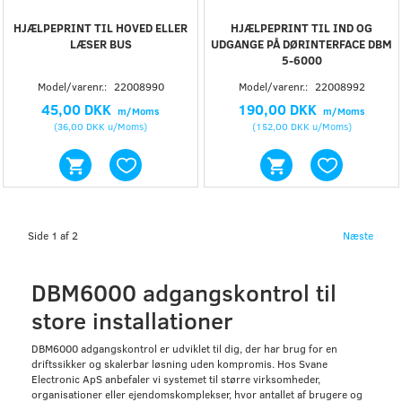
HJÆLPEPRINT TIL HOVED ELLER
HJÆLPEPRINT TIL IND OG
LÆSER BUS
UDGANGE PÅ DØRINTERFACE DBM
5-6000
Model/varenr.:
22008990
Model/varenr.:
22008992
45,00 DKK
190,00 DKK
m/Moms
m/Moms
(
36,00 DKK
u/Moms
)
(
152,00 DKK
u/Moms
)
Side 1 af 2
Næste
DBM6000 adgangskontrol til
store installationer
DBM6000 adgangskontrol er udviklet til dig, der har brug for en
driftssikker og skalerbar løsning uden kompromis. Hos Svane
Electronic ApS anbefaler vi systemet til større virksomheder,
organisationer eller ejendomskomplekser, hvor antallet af brugere og