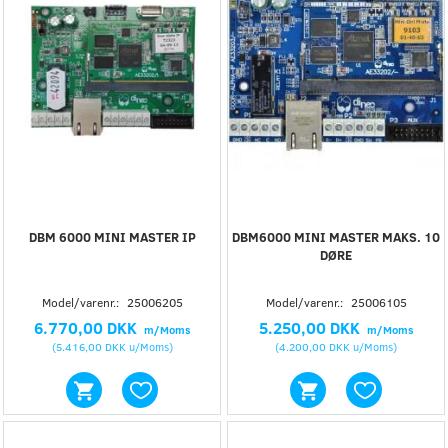
DBM 6000 MINI MASTER IP
DBM6000 MINI MASTER MAKS. 10
DØRE
Model/varenr.:
25006205
Model/varenr.:
25006105
6.770,00 DKK
5.250,00 DKK
m/Moms
m/Moms
(
5.416,00 DKK
u/Moms
)
(
4.200,00 DKK
u/Moms
)