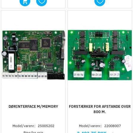
DØRINTERFACE M/MEMORY
FORSTÆRKER FOR AFSTANDE OVER
800 M.
Model/varenr.:
25005202
Model/varenr.:
22008007
Ring for pris