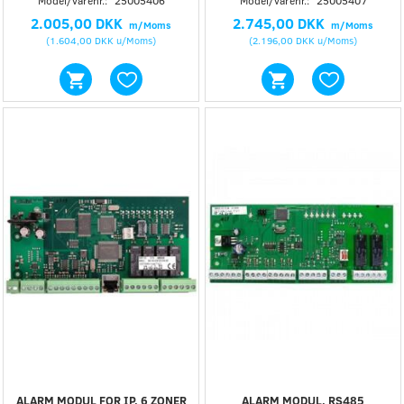
Model/varenr.:
25005406
Model/varenr.:
25005407
2.005,00 DKK
2.745,00 DKK
m/Moms
m/Moms
(
1.604,00 DKK
u/Moms
)
(
2.196,00 DKK
u/Moms
)
ALARM MODUL FOR IP, 6 ZONER
ALARM MODUL, RS485