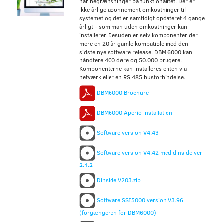
har begrænsninger på funktionalitet. Der er
ikke årlige abonnement omkostninger til
systemet og det er samtidigt opdateret 4 gange
årligt - som man uden omkostninger kan
installerer. Desuden er selv komponenter der
mere en 20 år gamle kompatible med den
sidste nye software release. DBM 6000 kan
håndtere 400 døre og 50.000 brugere.
Komponenterne kan installeres enten via
netværk eller en RS 485 busforbindelse.
DBM6000 Brochure
DBM6000 Aperio installation
Software version V4.43
Software version V4.42 med dinside ver
2.1.2
Dinside V203.zip
Software SSI5000 version V3.96
(forgængeren for DBM6000)