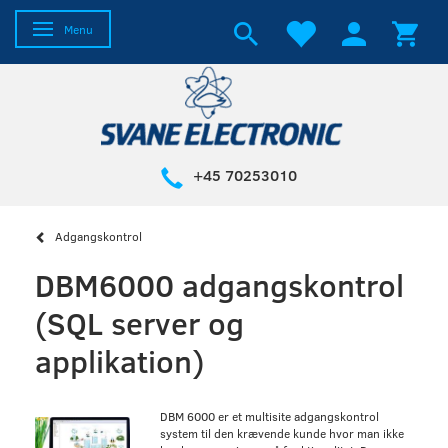
Skifte navigation
Menu
+45 70253010
Adgangskontrol
DBM6000 adgangskontrol
(SQL server og
applikation)
DBM 6000 er et multisite adgangskontrol
system til den krævende kunde hvor man ikke