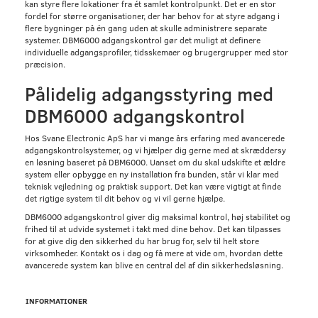
kan styre flere lokationer fra ét samlet kontrolpunkt. Det er en stor
fordel for større organisationer, der har behov for at styre adgang i
flere bygninger på én gang uden at skulle administrere separate
systemer. DBM6000 adgangskontrol gør det muligt at definere
individuelle adgangsprofiler, tidsskemaer og brugergrupper med stor
præcision.
Pålidelig adgangsstyring med
DBM6000 adgangskontrol
Hos Svane Electronic ApS har vi mange års erfaring med avancerede
adgangskontrolsystemer, og vi hjælper dig gerne med at skræddersy
en løsning baseret på DBM6000. Uanset om du skal udskifte et ældre
system eller opbygge en ny installation fra bunden, står vi klar med
teknisk vejledning og praktisk support. Det kan være vigtigt at finde
det rigtige system til dit behov og vi vil gerne hjælpe.
DBM6000 adgangskontrol giver dig maksimal kontrol, høj stabilitet og
frihed til at udvide systemet i takt med dine behov. Det kan tilpasses
for at give dig den sikkerhed du har brug for, selv til helt store
virksomheder. Kontakt os i dag og få mere at vide om, hvordan dette
avancerede system kan blive en central del af din sikkerhedsløsning.
INFORMATIONER