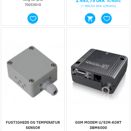
2.493,75 DKK
m/Moms
70253010
(
1.995,00 DKK
u/Moms
)
FUGTIGHEDS OG TEMPERATUR
GSM MODEM U/SIM-KORT
SENSOR
DBM6000