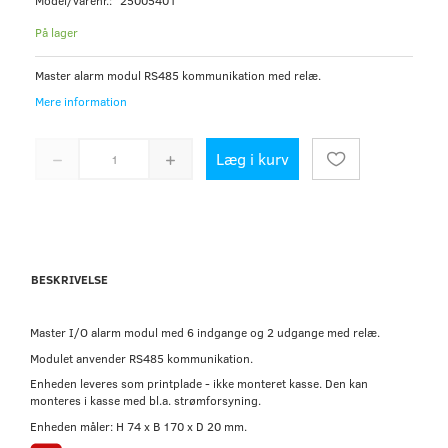
Model/varenr.:
25005401
På lager
Master alarm modul RS485 kommunikation med relæ.
Mere information
Læg i kurv
BESKRIVELSE
Master I/O alarm modul med 6 indgange og 2 udgange med relæ.
Modulet anvender RS485 kommunikation.
Enheden leveres som printplade - ikke monteret kasse. Den kan
monteres i kasse med bl.a. strømforsyning.
Enheden måler: H 74 x B 170 x D 20 mm.