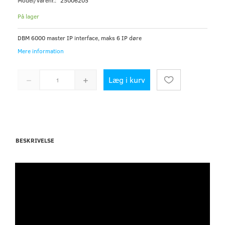
Model/varenr.:
25006205
På lager
DBM 6000 master IP interface, maks 6 IP døre
Mere information
Læg i kurv
BESKRIVELSE