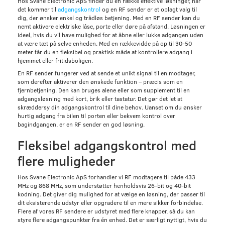
Hos Svane Electronic ApS finder du en række effektive løsninger, når
det kommer til
adgangskontrol
og en RF sender er et oplagt valg til
dig, der ønsker enkel og trådløs betjening. Med en RF sender kan du
nemt aktivere elektriske låse, porte eller døre på afstand. Løsningen er
ideel, hvis du vil have mulighed for at åbne eller lukke adgangen uden
at være tæt på selve enheden. Med en rækkevidde på op til 30-50
meter får du en fleksibel og praktisk måde at kontrollere adgang i
hjemmet eller fritidsboligen.
En RF sender fungerer ved at sende et unikt signal til en modtager,
som derefter aktiverer den ønskede funktion – præcis som en
fjernbetjening. Den kan bruges alene eller som supplement til en
adgangsløsning med kort, brik eller tastatur. Det gør det let at
skræddersy din adgangskontrol til dine behov. Uanset om du ønsker
hurtig adgang fra bilen til porten eller bekvem kontrol over
bagindgangen, er en RF sender en god løsning.
Fleksibel adgangskontrol med
flere muligheder
Hos Svane Electronic ApS forhandler vi RF modtagere til både 433
MHz og 868 MHz, som understøtter henholdsvis 26-bit og 40-bit
kodning. Det giver dig mulighed for at vælge en løsning, der passer til
dit eksisterende udstyr eller opgradere til en mere sikker forbindelse.
Flere af vores RF sendere er udstyret med flere knapper, så du kan
styre flere adgangspunkter fra én enhed. Det er særligt nyttigt, hvis du