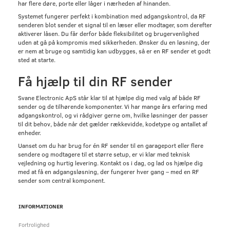
har flere døre, porte eller låger i nærheden af hinanden.
Systemet fungerer perfekt i kombination med adgangskontrol, da RF
senderen blot sender et signal til en læser eller modtager, som derefter
aktiverer låsen. Du får derfor både fleksibilitet og brugervenlighed
uden at gå på kompromis med sikkerheden. Ønsker du en løsning, der
er nem at bruge og samtidig kan udbygges, så er en RF sender et godt
sted at starte.
Få hjælp til din RF sender
Svane Electronic ApS står klar til at hjælpe dig med valg af både RF
sender og de tilhørende komponenter. Vi har mange års erfaring med
adgangskontrol, og vi rådgiver gerne om, hvilke løsninger der passer
til dit behov, både når det gælder rækkevidde, kodetype og antallet af
enheder.
Uanset om du har brug for én RF sender til en garageport eller flere
sendere og modtagere til et større setup, er vi klar med teknisk
vejledning og hurtig levering. Kontakt os i dag, og lad os hjælpe dig
med at få en adgangsløsning, der fungerer hver gang – med en RF
sender som central komponent.
INFORMATIONER
Fortrolighed