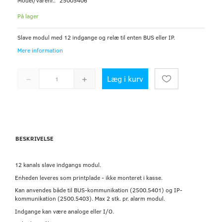
Model/varenr.:
25005406
På lager
Slave modul med 12 indgange og relæ til enten BUS eller IP.
Mere information
Læg i kurv
BESKRIVELSE
12 kanals slave indgangs modul.
Enheden leveres som printplade - ikke monteret i kasse.
Kan anvendes både til BUS-kommunikation (2500.5401) og IP-
kommunikation (2500.5403). Max 2 stk. pr. alarm modul.
Indgange kan være analoge eller I/O.