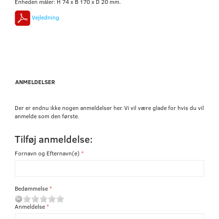
Enheden måler: H 74 x B 170 x D 20 mm.
Vejledning
ANMELDELSER
Der er endnu ikke nogen anmeldelser her. Vi vil være glade for hvis du vil
anmelde som den første.
Tilføj anmeldelse:
Fornavn og Efternavn(e)
Bedømmelse
Anmeldelse