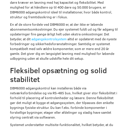
døre kræver en løsning med høj kapacitet og fleksibilitet. Med
mulighed for at håndtere op til 400 døre og 50.000 brugere, er
DBM6000 adgangskontrol ideel til installationer, hvor både kontrol,
struktur og fremtidssikring er i fokus.
En af de store fordele ved DBM6000 er, at der ikke er løbende
abonnementsomkostninger. Du ejer systemet fuldt ud og får adgang til
opdateringer fire gange årligt helt uden ekstra omkostninger. Det
betyder, at dit
adgangskontrolsystem
altid er opdateret med de nyeste
forbedringer og sikkerhedsforanstaltninger. Samtidig er systemet
kompatibelt med selv ældre komponenter, som er mere end 20 år
gamle. Det giver dig en langsigtet løsning med mulighed for løbende
udbygning uden at skulle udskifte hele dit setup.
Fleksibel opsætning og solid
stabilitet
DBM6000 adgangskontrol kan installeres både via
netværksforbindelse og via RS-485 bus, hvilket giver stor fleksibilitet i
forhold til placering af kontrolenheder og læsere. Denne fleksibilitet
gør det muligt at bygge et adgangssystem, der tilpasses den enkelte
bygnings fysiske struktur. Du kan f.eks. forbinde komponenter i
forskellige bygninger, etager eller afdelinger og stadig have samlet
styring centralt via softwaren.
Systemet understøtter multisite-funktionalitet, hvilket betyder, at du