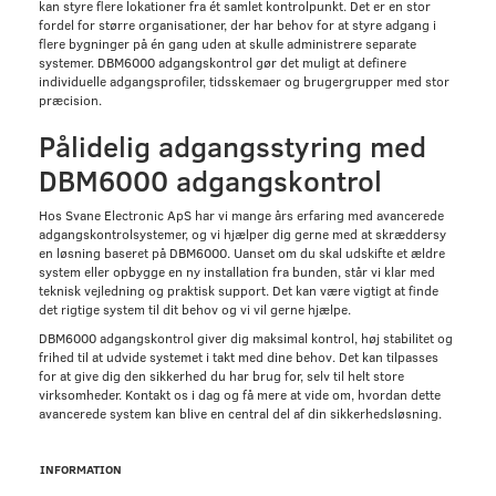
kan styre flere lokationer fra ét samlet kontrolpunkt. Det er en stor
fordel for større organisationer, der har behov for at styre adgang i
flere bygninger på én gang uden at skulle administrere separate
systemer. DBM6000 adgangskontrol gør det muligt at definere
individuelle adgangsprofiler, tidsskemaer og brugergrupper med stor
præcision.
Pålidelig adgangsstyring med
DBM6000 adgangskontrol
Hos Svane Electronic ApS har vi mange års erfaring med avancerede
adgangskontrolsystemer, og vi hjælper dig gerne med at skræddersy
en løsning baseret på DBM6000. Uanset om du skal udskifte et ældre
system eller opbygge en ny installation fra bunden, står vi klar med
teknisk vejledning og praktisk support. Det kan være vigtigt at finde
det rigtige system til dit behov og vi vil gerne hjælpe.
DBM6000 adgangskontrol giver dig maksimal kontrol, høj stabilitet og
frihed til at udvide systemet i takt med dine behov. Det kan tilpasses
for at give dig den sikkerhed du har brug for, selv til helt store
virksomheder. Kontakt os i dag og få mere at vide om, hvordan dette
avancerede system kan blive en central del af din sikkerhedsløsning.
INFORMATION