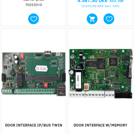
4.587,50 DKK
Incl. VAT
70253010
(
3.670,00 DKK
Excl. VAT
)
DOOR INTERFACE IP/BUS TWIN
DOOR INTERFACE W/MEMORY