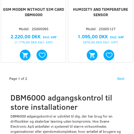
GSM MODEM WITHOUT SIM CARD
HUMIDITY AND TEMPERATURE
DBM6000
SENSOR
Model:
25005095
Model:
25005127
2.220,00 DKK
1.095,00 DKK
Incl. VAT
Incl. VAT
(
1.776,00 DKK
Excl. VAT
)
(
876,00 DKK
Excl. VAT
)
Page 1 of 2
Next
DBM6000 adgangskontrol til
store installationer
DBM6000 adgangskontrol er udviklet til dig, der har brug for en
driftssikker og skalerbar løsning uden kompromis. Hos Svane
Electronic ApS anbefaler vi systemet til større virksomheder,
organisationer eller ejendomskomplekser, hvor antallet af brugere og