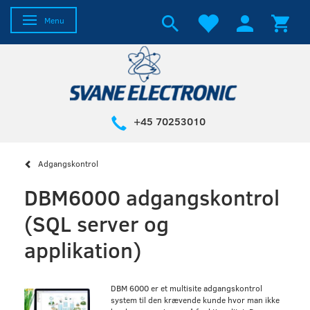
Toggle navigation
Menu
+45 70253010
Adgangskontrol
DBM6000 adgangskontrol
(SQL server og
applikation)
DBM 6000 er et multisite adgangskontrol
system til den krævende kunde hvor man ikke