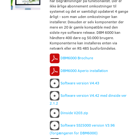
har begrænsninger på funktionalitet. Der er
ikke årlige abonnement omkostninger til
systemet og det er samtidigt opdateret 4 gange
årligt - som man uden omkostninger kan
installerer. Desuden er selv komponenter der
mere en 20 år gamle kompatible med den
sidste nye software release. DBM 6000 kan
håndtere 400 døre og 50.000 brugere.
Komponenterne kan installeres enten via
netværk eller en RS 485 busforbindelse.
DBM6000 Brochure
DBM6000 Aperio installation
Software version V4.43
Software version V4.42 med dinside ver
2.1.2
Dinside V203.zip
Software SSI5000 version V3.96
(forgængeren for DBM6000)