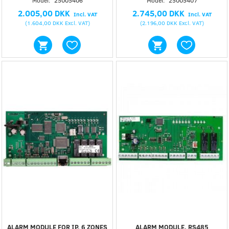
Model:
25005406
Model:
25005407
2.005,00 DKK
2.745,00 DKK
Incl. VAT
Incl. VAT
(
1.604,00 DKK
Excl. VAT
)
(
2.196,00 DKK
Excl. VAT
)
ALARM MODULE FOR IP, 6 ZONES
ALARM MODULE, RS485