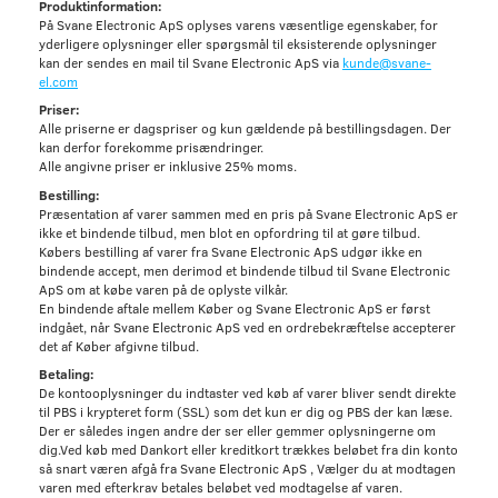
Produktinformation:
På Svane Electronic ApS oplyses varens væsentlige egenskaber, for
yderligere oplysninger eller spørgsmål til eksisterende oplysninger
kan der sendes en mail til Svane Electronic ApS via
kunde@svane-
el.com
Priser:
Alle priserne er dagspriser og kun gældende på bestillingsdagen. Der
kan derfor forekomme prisændringer.
Alle angivne priser er inklusive 25% moms.
Bestilling:
Præsentation af varer sammen med en pris på Svane Electronic ApS er
ikke et bindende tilbud, men blot en opfordring til at gøre tilbud.
Købers bestilling af varer fra Svane Electronic ApS udgør ikke en
bindende accept, men derimod et bindende tilbud til Svane Electronic
ApS om at købe varen på de oplyste vilkår.
En bindende aftale mellem Køber og Svane Electronic ApS er først
indgået, når Svane Electronic ApS ved en ordrebekræftelse accepterer
det af Køber afgivne tilbud.
Betaling:
De kontooplysninger du indtaster ved køb af varer bliver sendt direkte
til PBS i krypteret form (SSL) som det kun er dig og PBS der kan læse.
Der er således ingen andre der ser eller gemmer oplysningerne om
dig.Ved køb med Dankort eller kreditkort trækkes beløbet fra din konto
så snart væren afgå fra Svane Electronic ApS , Vælger du at modtagen
varen med efterkrav betales beløbet ved modtagelse af varen.