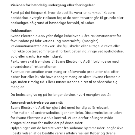
Risikoen for hændelig undergang eller forringelse:
Først på det tidspunkt, hvor de bestilte varer er kommet i Købers
besiddelse, overgår risikoen for, at de bestilte varer går til grunde eller
beskadiges på grund af hændelige forhold, til Køber.
Reklamation:
Svane Electronic ApS yder ifølge købeloven 2 års reklamationsret fra
fakturadato på fabrikations- og materialefejl (mangler).
Reklamationsretten dækker ikke fejl, skader eller slitage, direkte eller
indirekte opstået som følge af forkert betjening, ringe vedligeholdelse,
vold eller uautoriserede indgreb.
Fakturaen skal fremvises til Svane Electronic ApS i forbindelse med
anvendelse af reklamationen.
Eventuel reklamation over mangler på leverede produkter skal efter
Køber har eller burde have opdaget manglen ske til Svane Electronic
ApS inden rimelig tid. Ellers mister Køber sin ret til at påberåbe sig
manglen.
Du bedes angive og på forlangende vise, hvori manglen består.
Ansvarsfraskrivelse og garanti:
Svane Electronic ApS har gjort det nemt for dig at få relevant
information på andre websites igennem links. Disse websites er uden
for Svane Electronic ApS's kontrol. Vi kan derfor på ingen måde
drages til ansvar for indholdet på disse sider.
Oplysninger om de bestilte varer fra sådanne hjemmesider indgår ikke
i beskrivelsen af de bestilte varer i aftalen mellem Køber og Svane