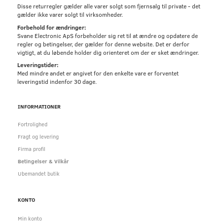
Disse returregler gælder alle varer solgt som fjernsalg til private - det
gælder ikke varer solgt til virksomheder.
Forbehold for ændringer:
Svane Electronic ApS forbeholder sig ret til at ændre og opdatere de
regler og betingelser, der gælder for denne website. Det er derfor
vigtigt, at du løbende holder dig orienteret om der er sket ændringer.
Leveringstider:
Med mindre andet er angivet for den enkelte vare er forventet
leveringstid indenfor 30 dage.
INFORMATIONER
Fortrolighed
Fragt og levering
Firma profil
Betingelser & Vilkår
Ubemandet butik
KONTO
Min konto