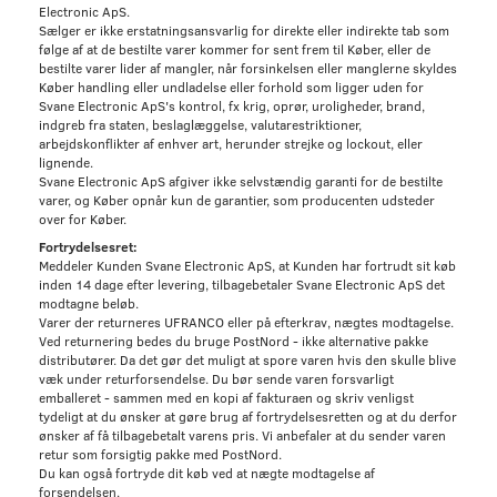
Electronic ApS.
Sælger er ikke erstatningsansvarlig for direkte eller indirekte tab som
følge af at de bestilte varer kommer for sent frem til Køber, eller de
bestilte varer lider af mangler, når forsinkelsen eller manglerne skyldes
Køber handling eller undladelse eller forhold som ligger uden for
Svane Electronic ApS's kontrol, fx krig, oprør, uroligheder, brand,
indgreb fra staten, beslaglæggelse, valutarestriktioner,
arbejdskonflikter af enhver art, herunder strejke og lockout, eller
lignende.
Svane Electronic ApS afgiver ikke selvstændig garanti for de bestilte
varer, og Køber opnår kun de garantier, som producenten udsteder
over for Køber.
Fortrydelsesret:
Meddeler Kunden Svane Electronic ApS, at Kunden har fortrudt sit køb
inden 14 dage efter levering, tilbagebetaler Svane Electronic ApS det
modtagne beløb.
Varer der returneres UFRANCO eller på efterkrav, nægtes modtagelse.
Ved returnering bedes du bruge PostNord - ikke alternative pakke
distributører. Da det gør det muligt at spore varen hvis den skulle blive
væk under returforsendelse. Du bør sende varen forsvarligt
emballeret - sammen med en kopi af fakturaen og skriv venligst
tydeligt at du ønsker at gøre brug af fortrydelsesretten og at du derfor
ønsker af få tilbagebetalt varens pris. Vi anbefaler at du sender varen
retur som forsigtig pakke med PostNord.
Du kan også fortryde dit køb ved at nægte modtagelse af
forsendelsen.