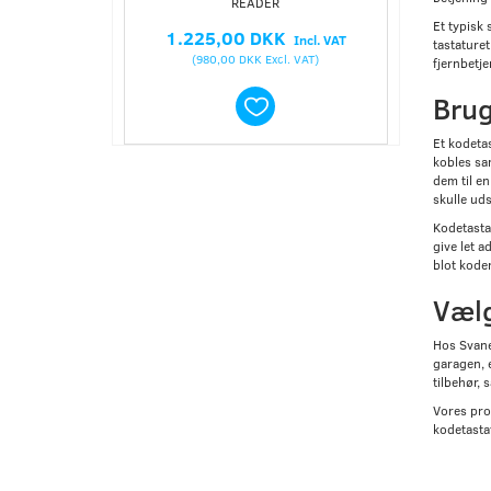
READER
Et typisk 
1.225,00 DKK
Incl. VAT
tastaturet
(
980,00 DKK
Excl. VAT
)
fjernbetje
Brug
Et kodetas
kobles sa
dem til e
skulle uds
Kodetasta
give let a
blot kode
Vælg
Hos Svane
garagen, e
tilbehør, 
Vores prod
kodetasta