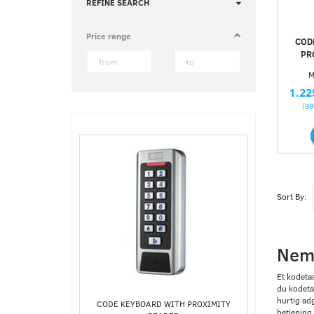
Toggle
REFINE SEARCH
filter
Price range
COD
PR
M
1.22
(
98
Sort By:
Nem 
Et kodetas
du kodeta
hurtig ad
CODE KEYBOARD WITH PROXIMITY
betjening