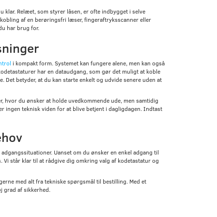
 klar. Relæet, som styrer låsen, er ofte indbygget i selve
lkobling af en berøringsfri læser, fingeraftryksscanner eller
du har brug for.
sninger
trol
i kompakt form. Systemet kan fungere alene, men kan også
detastaturer har en dataudgang, som gør det muligt at koble
. Det betyder, at du kan starte enkelt og udvide senere uden at
er, hvor du ønsker at holde uvedkommende ude, men samtidig
r ingen teknisk viden for at blive betjent i dagligdagen. Indtast
ehov
g adgangssituationer. Uanset om du ønsker en enkel adgang til
Vi står klar til at rådgive dig omkring valg af kodetastatur og
rne med alt fra tekniske spørgsmål til bestilling. Med et
 grad af sikkerhed.