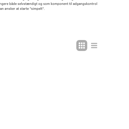
fungere både selvstændigt og som komponent til adgangskontrol
n ønsker at starte "simpelt".