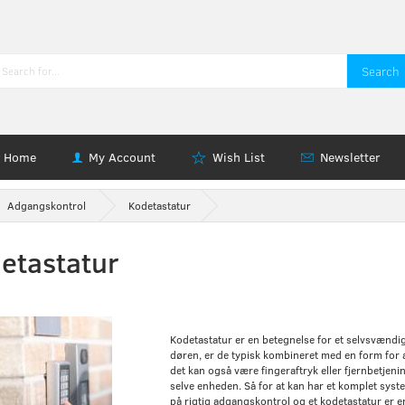
Search
Home
My Account
Wish List
Newsletter
Adgangskontrol
Kodetastatur
etastatur
Kodetastatur er en betegnelse for et selvsvændi
døren, er de typisk kombineret med en form for an
det kan også være fingeraftryk eller fjernbetjeni
selve enheden. Så for at kan har et komplet syst
på rigtig adgangskontrol og et kodetastatur er e