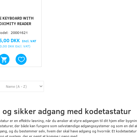
E KEYBOARD WITH
OXIMITY READER
odel:
20001621
5,00 DKK
Incl. VAT
0,00 DKK
Excl. VAT
)
og sikker adgang med kodetastatur
tatur er en effektiv løsning, når du ønsker at styre adgangen til dit hjem eller bygn
staturer, der både kan fungere som selvstændige adgangssystemer og som en del af e
gang, og du bestemmer selv, hvem der skal have adgang og hvornår. Et kodetastatur 
 og et system, der er nemt at komme i gang med.