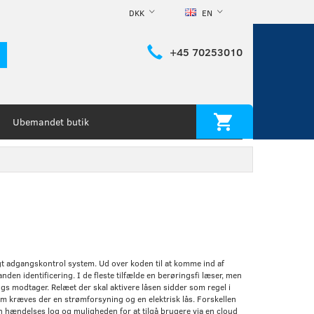
DKK
EN
+45 70253010
Ubemandet butik
gt adgangskontrol system. Ud over koden til at komme ind af
den identificering. I de fleste tilfælde en berøringsfi læser, men
ngs modtager. Relæet der skal aktivere låsen sidder som regel i
em kræves der en strømforsyning og en elektrisk lås. Forskellen
n hændelses log og muligheden for at tilgå brugere via en cloud