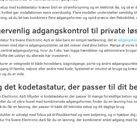
setup med kodetastatur kræver blot en strømforsyning og en elektrisk lås, og så er du
, hvilket gør installationen mere overskuelig. Flere modeller understøtter samtidig ti
ning, så du let kan kombinere flere adgangsformer og opnå præcis den fleksibilitet, 
ervenlig adgangskontrol til private lø
tatur fra Svane Electronic ApS er ikke bare en simpel tastløsning, det er
adgangskon
mmen med større adgangssystemer, så det vokser med dine behov. Mange af vores ko
n central adgangsstyring, hvor du f.eks. kan logge hændelser og administrere brugere
kifte det udstyr, du allerede har investeret i.
turer er velegnede til både hoveddøre, bagindgange, porte og andre adgangspunkt
dgang til familie, naboer eller andre med kode. Systemet er intuitivt at bruge og kræve
n og du er inde.
 det kodetastatur, der passer til dit b
 Electronic ApS tilbyder vi kodetastaturer, der passer til mange forskellige behov o
ller du vil sikre huset med kombinerede adgangsformer, finder du en løsning hos os. 
så du får en løsning, der passer til både dit tekniske setup og dit daglige brug.
ukter er udvalgt med fokus på driftssikkerhed og nem betjening, og vi hjælper dig ge
tur fra Svane Electronic ApS får du en løsning, der kombinerer enkel adgang med høj