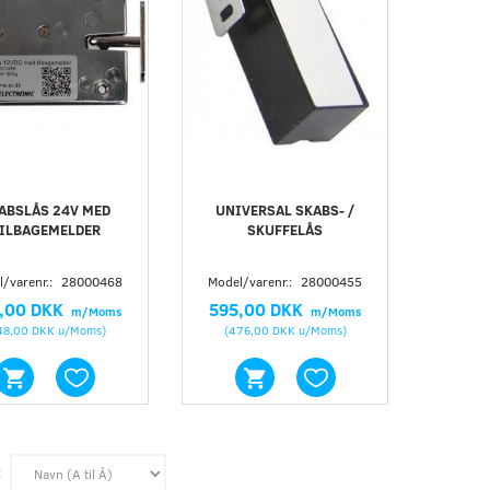
ABSLÅS 24V MED
UNIVERSAL SKABS- /
ILBAGEMELDER
SKUFFELÅS
/varenr.:
28000468
Model/varenr.:
28000455
,00 DKK
595,00 DKK
m/Moms
m/Moms
48,00 DKK
u/Moms
)
(
476,00 DKK
u/Moms
)
: