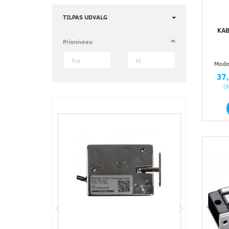
Skifte
TILPAS UDVALG
filter
KAB
Prisniveau
Model
37
(
3