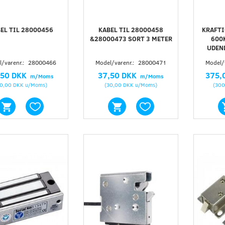
EL TIL 28000456
KABEL TIL 28000458
KRAFTI
&28000473 SORT 3 METER
600
UDEN
/varenr.:
28000466
Model/varenr.:
28000471
Model/
,50 DKK
37,50 DKK
375,
m/Moms
m/Moms
0,00 DKK
u/Moms
)
(
30,00 DKK
u/Moms
)
(
300