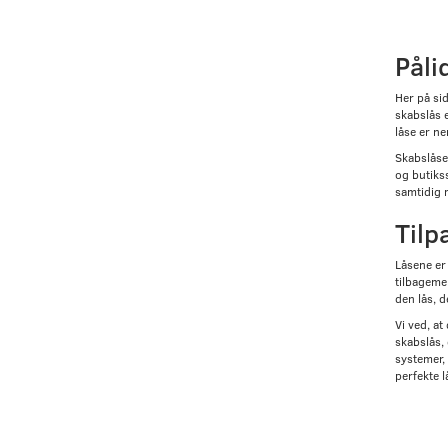
Påli
Her på sid
skabslås 
låse er ne
Skabslåse 
og butikss
samtidig m
Tilp
Låsene er
tilbagemel
den lås, d
Vi ved, at
skabslås,
systemer, 
perfekte lå