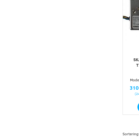
SK
T
Model
310
(
2
Sortering