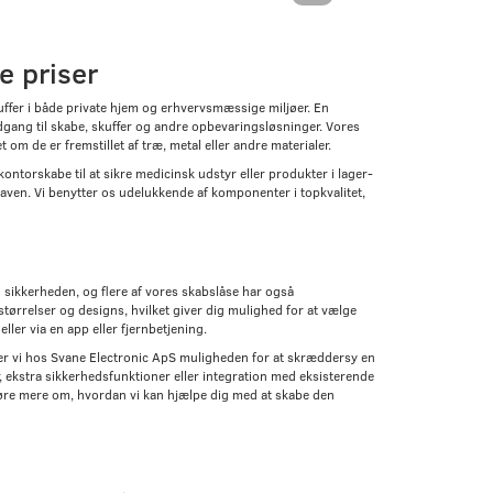
e priser
kuffer i både private hjem og erhvervsmæssige miljøer. En
dgang til skabe, skuffer og andre opbevaringsløsninger. Vores
m de er fremstillet af træ, metal eller andre materialer.
ntorskabe til at sikre medicinsk udstyr eller produkter i lager-
gaven. Vi benytter os udelukkende af komponenter i topkvalitet,
sikkerheden, og flere af vores skabslåse har også
e størrelser og designs, hvilket giver dig mulighed for at vælge
ler via en app eller fjernbetjening.
byder vi hos Svane Electronic ApS muligheden for at skræddersy en
, ekstra sikkerhedsfunktioner eller integration med eksisterende
øre mere om, hvordan vi kan hjælpe dig med at skabe den