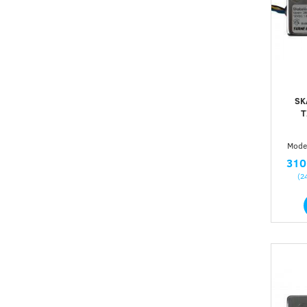
SK
T
Model
310
(
2