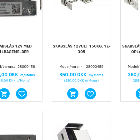
ABSLÅS 12V MED
SKABSLÅS 12VOLT 150KG. YE-
SKABSLÅ
ILBAGEMELDER
305
OPL
/varenr.:
28000456
Model/varenr.:
28000459
Model/
,00 DKK
350,00 DKK
360,
m/Moms
m/Moms
48,00 DKK
u/Moms
)
(
280,00 DKK
u/Moms
)
(
288