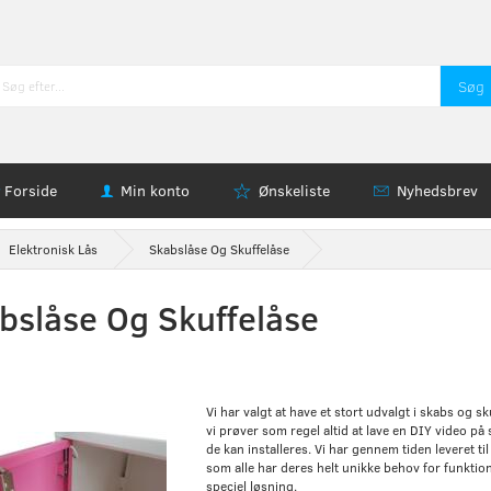
Søg
Forside
Min konto
Ønskeliste
Nyhedsbrev
Elektronisk Lås
Skabslåse Og Skuffelåse
bslåse Og Skuffelåse
Vi har valgt at have et stort udvalgt i skabs og s
vi prøver som regel altid at lave en DIY video på 
de kan installeres. Vi har gennem tiden leveret t
som alle har deres helt unikke behov for funktion
speciel løsning.