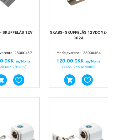
SKABSLÅS 12VOLT 150KG. YE-305
SKABSLÅS 12VOLT YE-304NO
STRØMLØS
350,00 DKK
360,00 DKK
m/Moms
m/Mom
(
280,00 DKK
u/Moms
)
(
288,00 DKK
u/Moms
)
- SKUFFELÅS 12V
SKABS- SKUFFELÅS 12VDC YE-
302A
varenr.:
28000457
Model/varenr.:
28000464
00 DKK
120,00 DKK
m/Moms
m/Moms
,00 DKK
u/Moms
)
(
96,00 DKK
u/Moms
)