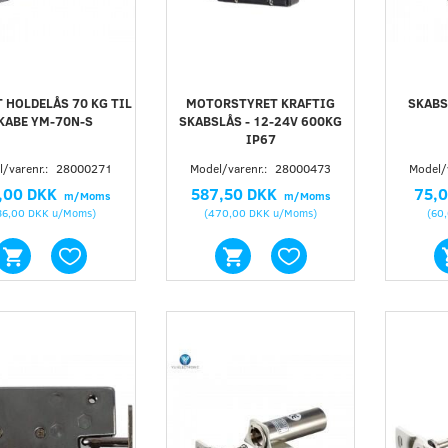
OLDELÅS 70 KG TIL SKABE
MOTORSTYRET KRAFTIG SKABSLÅS -
YM-70N-S
12-24V 600KG IP67
5,00 DKK
587,50 DKK
m/Moms
m/Moms
236,00 DKK
u/Moms
)
(
470,00 DKK
u/Moms
)
 HOLDELÅS 70 KG TIL
MOTORSTYRET KRAFTIG
SKABS
KABE YM-70N-S
SKABSLÅS - 12-24V 600KG
IP67
/varenr.:
28000271
Model/varenr.:
28000473
Model/
,00 DKK
587,50 DKK
75,
m/Moms
m/Moms
36,00 DKK
u/Moms
)
(
470,00 DKK
u/Moms
)
(
60