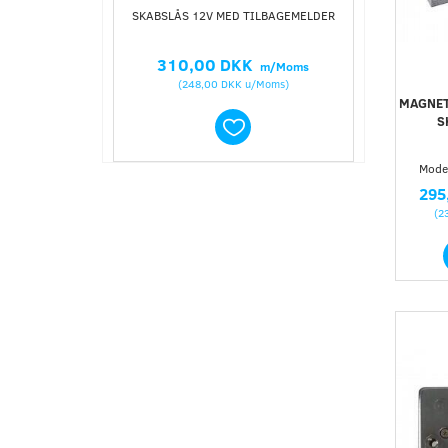
SKABSLÅS 12V MED TILBAGEMELDER
MAGNET H
310,00 DKK
29
m/Moms
(
248,00 DKK
u/Moms
)
(
MAGNET
S
Model
295
(
2