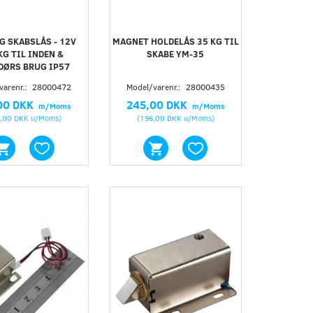
G SKABSLÅS - 12V
MAGNET HOLDELÅS 35 KG TIL
KG TIL INDEN &
SKABE YM-35
DØRS BRUG IP57
varenr.:
28000472
Model/varenr.:
28000435
00 DKK
245,00 DKK
m/Moms
m/Moms
,00 DKK
u/Moms
)
(
196,00 DKK
u/Moms
)