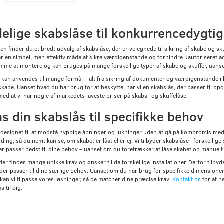
delige skabslåse til konkurrencedygtig
en finder du et bredt udvalg af skabslåse, der er velegnede til sikring af skabe og s
er en simpel, men effektiv måde at sikre værdigenstande og forhindre uautoriseret a
mme at montere og kan bruges på mange forskellige typer af skabe og skuffer, uanset o
kan anvendes til mange formål – alt fra sikring af dokumenter og værdigenstande i ko
kabe. Uanset hvad du har brug for at beskytte, har vi en skabslås, der passer til op
ed at vi har nogle af markedets laveste priser på skabs- og skuffelåse.
as din skabslås til specifikke behov
 designet til at modstå hyppige åbninger og lukninger uden at gå på kompromis med 
ding, så du nemt kan se, om skabet er låst eller ej. Vi tilbyder skabslåse i forskellig
er passer bedst til dine behov – uanset om du foretrækker at låse skabet op manuelt el
 der findes mange unikke krav og ønsker til de forskellige installationer. Derfor til
 der passer til dine særlige behov. Uanset om du har brug for specifikke dimensioner
kan vi tilpasse vores løsninger, så de matcher dine præcise krav.
Kontakt os
for at h
s til dig.