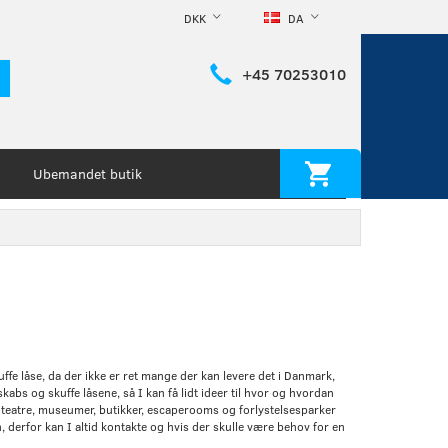
DKK
DA
+45 70253010
Ubemandet butik
kuffe låse, da der ikke er ret mange der kan levere det i Danmark,
skabs og skuffe låsene, så I kan få lidt ideer til hvor og hvordan
il teatre, museumer, butikker, escaperooms og forlystelsesparker
, derfor kan I altid kontakte og hvis der skulle være behov for en