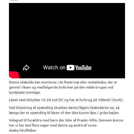
Denne skabslås kan monteres i de fleste træ eller metalskabe, der er
gevind i låsen og medfølgende bolte kan på den måde bruges ved
tyndplade montage.
Låsen skal tilsluttes 12-24 volt DC og har et forbrug på 100mA(12volt).
Ved tilslutning af spænding skubbes døren/lågen/skabsdøren op, så
længe der er spænding til låsen vil den ikke kunne låse / gribe bøjlen.
Velegnet til forældre med børn der lider af Prader-Villis, Gennem årerne
har vi har løst flere sager med denne og andre af vores
skabs/skuffelåse.