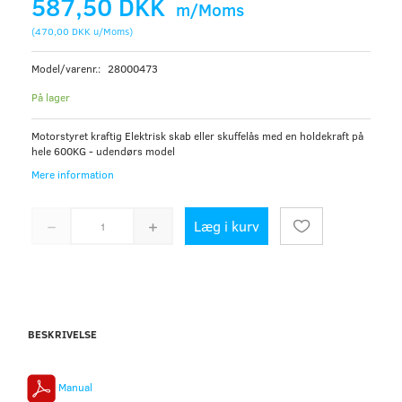
587,50 DKK
m/Moms
(
470,00 DKK
u/Moms
)
Model/varenr.:
28000473
På lager
Motorstyret kraftig Elektrisk skab eller skuffelås med en holdekraft på
hele 600KG - udendørs model
Mere information
Læg i kurv
BESKRIVELSE
Manual