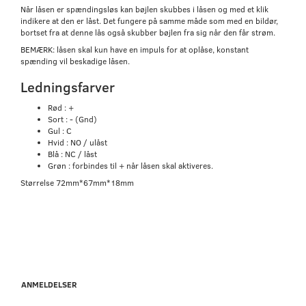
Når låsen er spændingsløs kan bøjlen skubbes i låsen og med et klik
indikere at den er låst. Det fungere på samme måde som med en bildør,
bortset fra at denne lås også skubber bøjlen fra sig når den får strøm.
BEMÆRK: låsen skal kun have en impuls for at oplåse, konstant
spænding vil beskadige låsen.
Ledningsfarver
Rød : +
Sort : - (Gnd)
Gul : C
Hvid : NO / ulåst
Blå : NC / låst
Grøn : forbindes til + når låsen skal aktiveres.
Størrelse 72mm*67mm*18mm
ANMELDELSER