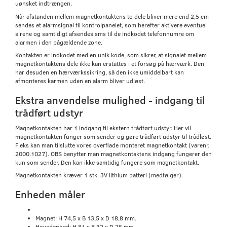
uønsket indtrængen.
Når afstanden mellem magnetkontaktens to dele bliver mere end 2,5 cm
sendes et alarmsignal til kontrolpanelet, som herefter aktivere eventuel
sirene og samtidigt afsendes sms til de indkodet telefonnumre om
alarmen i den pågældende zone.
Kontakten er indkodet med en unik kode, som sikrer, at signalet mellem
magnetkontaktens dele ikke kan erstattes i et forsøg på hærværk. Den
har desuden en hærværkssikring, så den ikke umiddelbart kan
afmonteres karmen uden en alarm bliver udløst.
Ekstra anvendelse mulighed - indgang til
trådført udstyr
Magnetkontakten har 1 indgang til ekstern trådført udstyr. Her vil
magnetkontakten funger som sender og gøre trådført udstyr til trådløst.
F.eks kan man tilslutte vores overflade monteret magnetkontakt (varenr.
2000.1027). OBS benytter man magnetkontaktens indgang fungerer den
kun som sender. Den kan ikke samtidig fungere som magnetkontakt.
Magnetkontakten kræver 1 stk. 3V lithium batteri (medfølger).
Enheden måler
Magnet: H 74,5 x B 13,5 x D 18,8 mm.
Hovedenhed: H 81 x B 32 x D 25 mm.