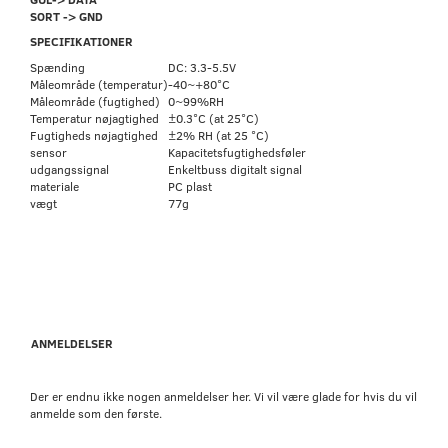
SORT -> GND
SPECIFIKATIONER
Spænding
DC: 3.3-5.5V
Måleområde (temperatur)
-40~+80°C
Måleområde (fugtighed)
0~99%RH
Temperatur nøjagtighed
±0.3°C (at 25°C)
Fugtigheds nøjagtighed
±2% RH (at 25 °C)
sensor
Kapacitetsfugtighedsføler
udgangssignal
Enkeltbuss digitalt signal
materiale
PC plast
vægt
77g
ANMELDELSER
Der er endnu ikke nogen anmeldelser her. Vi vil være glade for hvis du vil
anmelde som den første.