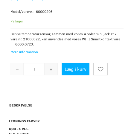
Model/varenr.:
60000205
På lager
Denne temperatursensor, sammen med vores 4 polet mini jack stik
vare nr. 21000522, kan anvendes med vores WIFI Smartkontakt vare
nr. 6000.0723.
Mere information
Læg i kurv
BESKRIVELSE
LEDNINGS FARVER
RØD -> VCC
GUL-> DATA