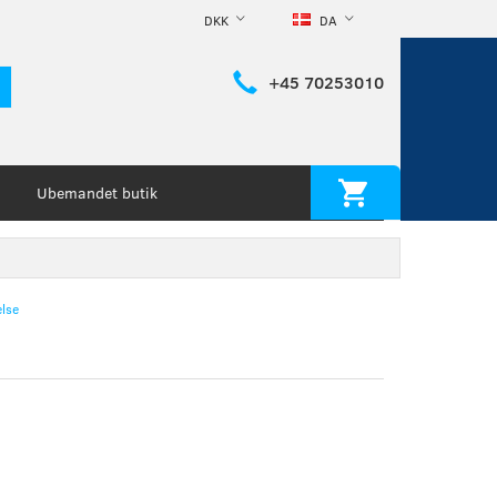
DKK
DA
+45 70253010
Ubemandet butik
lse