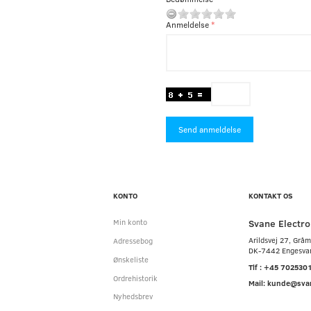
Anmeldelse
Send anmeldelse
KONTO
KONTAKT OS
Svane Electro
Min konto
Arildsvej 27, Grå
Adressebog
DK-7442 Engesva
Ønskeliste
Tlf : +45 702530
Ordrehistorik
Mail: kunde@sva
Nyhedsbrev