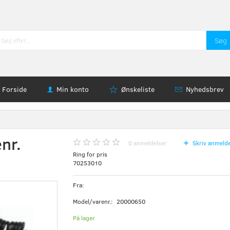
Søg
Forside
Min konto
Ønskeliste
Nyhedsbrev
enr.
0
anmeldelser
Skriv anmelde
Ring for pris
70253010
Fra:
Model/varenr.:
20000650
På lager