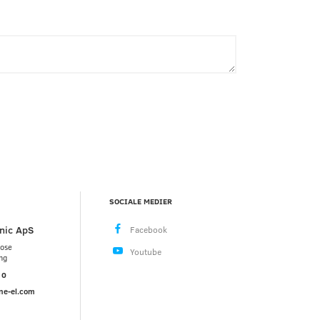
SOCIALE MEDIER
nic ApS
mose
ng
10
ne-el.com