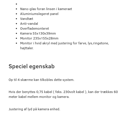
Nano-glas foran linsen i kameraet
Aluminiumslegeret panel
Vandtæt
Anti-vandal
Overflademonteret
Kamera 55x130x39mm
Monitor 235x155x28mm
Monitor i hvid akryl med justering for farve, lys,ringetone,
højttaler.
Speciel egenskab
Op til 4 skærme kan tilkobles dette system.
Hvis der benyttes 0,75 kabel ( feks. 230volt kabel ), kan der trækkes 60
meter kabel mellem monitor og kamera.
Justering af lyd på kamera enhed.