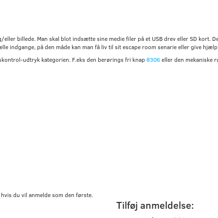
eller billede. Man skal blot indsætte sine medie filer på et USB drev eller SD kort. Der
uelle indgange, på den måde kan man få liv til sit escape room senarie eller give hjæ
skontrol-udtryk kategorien. F.eks den berørings fri knap
8306
eller den mekaniske r
 hvis du vil anmelde som den første.
Tilføj anmeldelse: