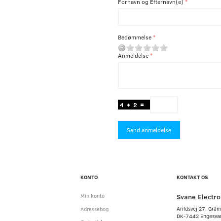
Fornavn og Efternavn(e)
Bedømmelse
Anmeldelse
Send anmeldelse
KONTO
KONTAKT OS
Svane Electro
Min konto
Arildsvej 27, Grå
Adressebog
DK-7442 Engesva