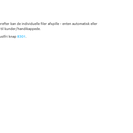
efter kan de individuelle filer afspille - enten automatisk eller
lp til kunder/handikappede.
ustfri knap
8301
.