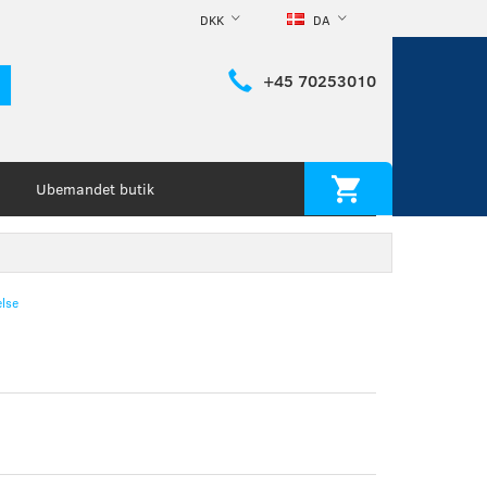
DKK
DA
+45 70253010
Ubemandet butik
lse