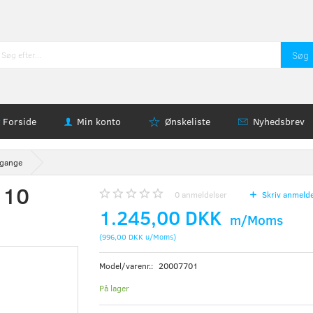
Søg
Forside
Min konto
Ønskeliste
Nyhedsbrev
dgange
 10
0
anmeldelser
Skriv anmelde
1.245,00 DKK
m/Moms
(
996,00 DKK
u/Moms
)
Model/varenr.:
20007701
På lager