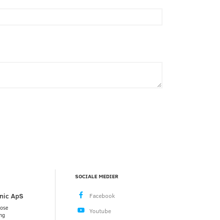
SOCIALE MEDIER
nic ApS
mose
ng