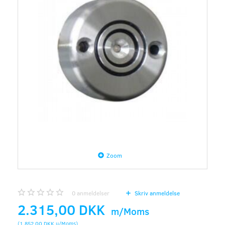
Zoom
0
anmeldelser
Skriv anmeldelse
2.315,00 DKK
m/Moms
(
1.852,00 DKK
u/Moms
)