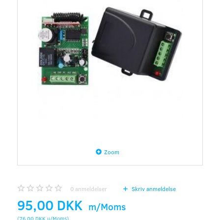
Zoom
0
anmeldelser
Skriv anmeldelse
95,00 DKK
m/Moms
(
76,00 DKK
u/Moms
)