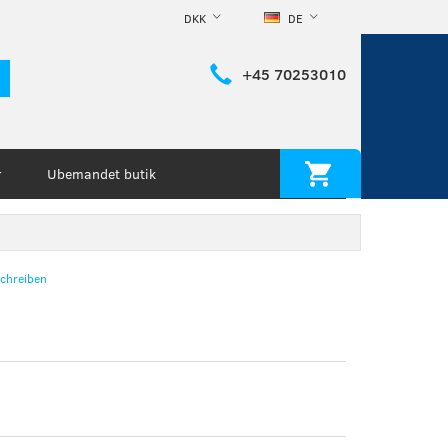
DKK
DE
+45 70253010
Ubemandet butik
r
chreiben