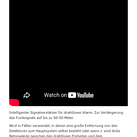
Intelligenter Signalverstärker für drahtlosen Alarm. Zur Verlängerung
des Funksignals auf bis zu 30-50 Meter.
Wird in Fällen verwendet, in denen eine große Entfernung von den
Detektoren zum Hauptsystem selbst besteht oder wenn z. sind dicke
Betonwände zwischen den drahtlosen Einheiten und dem