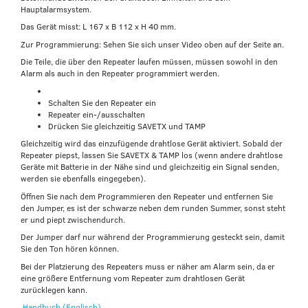
Hauptalarmsystem.
Das Gerät misst: L 167 x B 112 x H 40 mm.
Zur Programmierung: Sehen Sie sich unser Video oben auf der Seite an.
Die Teile, die über den Repeater laufen müssen, müssen sowohl in den
Alarm als auch in den Repeater programmiert werden.
Schalten Sie den Repeater ein
Repeater ein-/ausschalten
Drücken Sie gleichzeitig SAVETX und TAMP
Gleichzeitig wird das einzufügende drahtlose Gerät aktiviert. Sobald der
Repeater piepst, lassen Sie SAVETX & TAMP los (wenn andere drahtlose
Geräte mit Batterie in der Nähe sind und gleichzeitig ein Signal senden,
werden sie ebenfalls eingegeben).
Öffnen Sie nach dem Programmieren den Repeater und entfernen Sie
den Jumper, es ist der schwarze neben dem runden Summer, sonst steht
er und piept zwischendurch.
Der Jumper darf nur während der Programmierung gesteckt sein, damit
Sie den Ton hören können.
Bei der Platzierung des Repeaters muss er näher am Alarm sein, da er
eine größere Entfernung vom Repeater zum drahtlosen Gerät
zurücklegen kann.
Handbuch (Englisch)