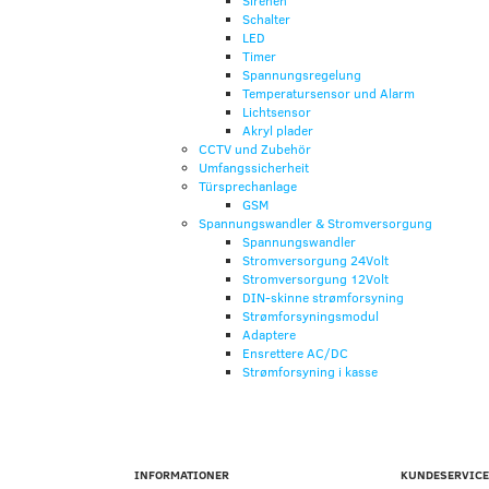
Sirenen
Schalter
LED
Timer
Spannungsregelung
Temperatursensor und Alarm
Lichtsensor
Akryl plader
CCTV und Zubehör
Umfangssicherheit
Türsprechanlage
GSM
Spannungswandler & Stromversorgung
Spannungswandler
Stromversorgung 24Volt
Stromversorgung 12Volt
DIN-skinne strømforsyning
Strømforsyningsmodul
Adaptere
Ensrettere AC/DC
Strømforsyning i kasse
INFORMATIONER
KUNDESERVICE