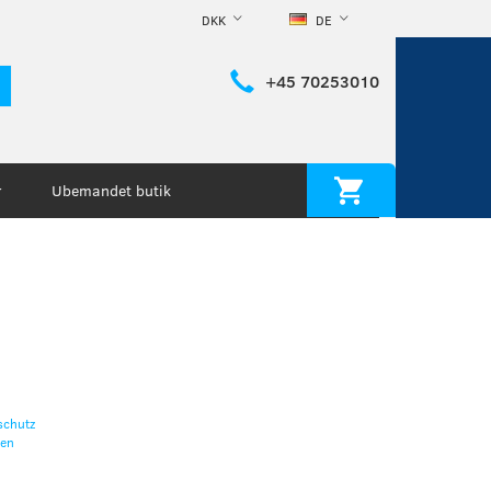
DKK
DE
+45 70253010
Ubemandet butik
r
schutz
ten