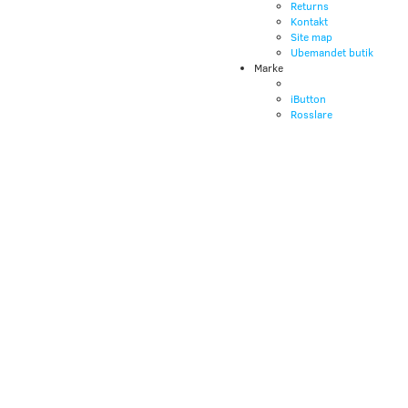
Returns
Kontakt
Site map
Ubemandet butik
Marke
iButton
Rosslare