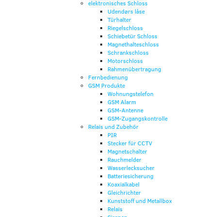
elektronisches Schloss
Udendørs låse
Türhalter
Riegelschloss
Schiebetür Schloss
Magnethalteschloss
Schrankschloss
Motorschloss
Rahmenübertragung
Fernbedienung
GSM Produkte
Wohnungstelefon
GSM Alarm
GSM-Antenne
GSM-Zugangskontrolle
Relais und Zubehör
PIR
Stecker für CCTV
Magnetschalter
Rauchmelder
Wasserlecksucher
Batteriesicherung
Koaxialkabel
Gleichrichter
Kunststoff und Metallbox
Relais