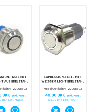
SSION-TASTE MIT
EXPRESSION-TASTE MIT
HT AUS EDELSTAHL
WEISSEM LICHT EDELSTAHL
tikelnr.:
22008302
Model/Artikelnr.:
22008303
0 DKK
40,00 DKK
Inkl. MwSt
Inkl. MwSt
00 DKK
Exkl. MwSt
)
(
32,00 DKK
Exkl. MwSt
)