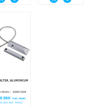
ALTER, ALUMINIUM
tikelnr.:
20001028
00 DKK
Inkl. MwSt
00 DKK
Exkl. MwSt
)