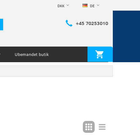
DKK
DE
+45 70253010
Ubemandet butik
r