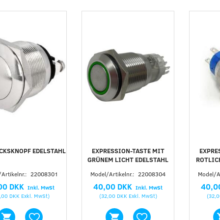
CKSKNOPF EDELSTAHL
EXPRESSION-TASTE MIT
EXPRE
GRÜNEM LICHT EDELSTAHL
ROTLIC
Artikelnr.:
22008301
Model/Artikelnr.:
22008304
Model/Ar
00 DKK
40,00 DKK
40,0
Inkl. MwSt
Inkl. MwSt
,00 DKK
Exkl. MwSt
)
(
32,00 DKK
Exkl. MwSt
)
(
32,