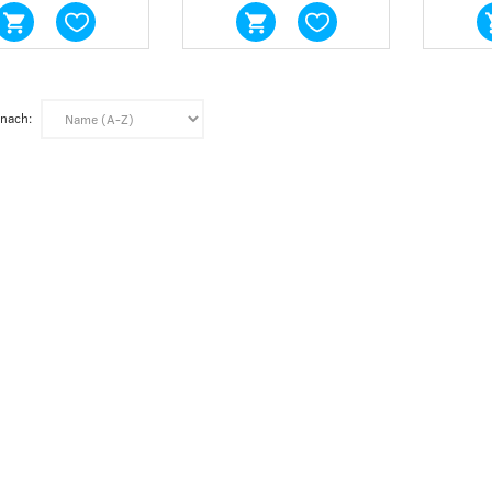
 nach:
SION-TASTE MIT GRÜNEM
MIKROSCHALTER MIT 24MM ARM 3A
LICHT EDELSTAHL
125 - 250VAC 1 - POLE