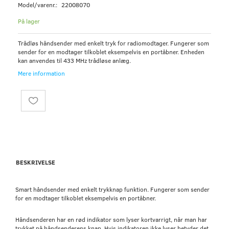
Model/varenr.:
22008070
På lager
Trådløs håndsender med enkelt tryk for radiomodtager. Fungerer som
sender for en modtager tilkoblet eksempelvis en portåbner. Enheden
kan anvendes til 433 MHz trådløse anlæg.
Mere information
BESKRIVELSE
Smart håndsender med enkelt trykknap funktion. Fungerer som sender
for en modtager tilkoblet eksempelvis en portåbner.
Håndsenderen har en rød indikator som lyser kortvarrigt, når man har
trykket på håndsenderens knap. Hvis indikatoren ikke lyser betyder det,