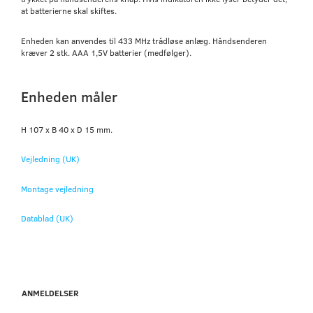
at batterierne skal skiftes.
Enheden kan anvendes til 433 MHz trådløse anlæg. Håndsenderen
kræver 2 stk. AAA 1,5V batterier (medfølger).
Enheden måler
H 107 x B 40 x D 15 mm.
Vejledning (UK)
Montage vejledning
Datablad (UK)
ANMELDELSER