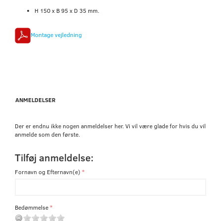
H 150 x B 95 x D 35 mm.
Montage vejledning
ANMELDELSER
Der er endnu ikke nogen anmeldelser her. Vi vil være glade for hvis du vil
anmelde som den første.
Tilføj anmeldelse:
Fornavn og Efternavn(e)
Bedømmelse