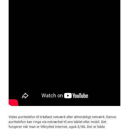
Video porttelefon til trådløst netværk eller almindeligt netværk. Denne
porttelefon kan ringe via netværket til ens tablet eller mobil. Det
fungerer når man er tilknyttet internet, også 3/4G. Der er både