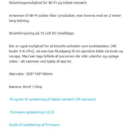
tilslutningsmulighed for Wi-Fi og trådet netværk.
Antennen til Wi-Fi sidder ikke i produktet, men leveres med en 2 meter
lang ledning.
Strømforsyning på 15 volt DC medfølger.
Der er også mulighed for at benytte enheden som kodetastatur (40
koder 2-6 cifre), så man kan få adgang til sin ejendom både via kode og
via app. Man kan tage billede af personen der står udenfor og optage
video - alt sammen ved hjælp af app'en.
Størrelse : 205*105*40mm
Kamera: Onvif 1.3mp
Program til opsætning af kablet netværk (IP-adresse)
Firmware opdatering (v2.3)
Guide til opdatering af firmware