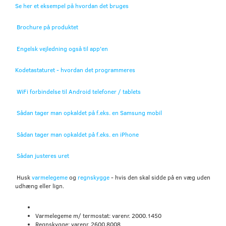
Se her et eksempel på hvordan det bruges
Brochure på produktet
Engelsk vejledning også til app'en
Kodetastaturet - hvordan det programmeres
WiFi forbindelse til Android telefoner / tablets
Sådan tager man opkaldet på f.eks. en Samsung mobil
Sådan tager man opkaldet på f.eks. en iPhone
Sådan justeres uret
Husk
varmelegeme
og
regnskygge
- hvis den skal sidde på en væg uden
udhæng eller lign.
Varmelegeme m/ termostat: varenr.
2000.1450
Regnskygge: varenr. 2600.8008