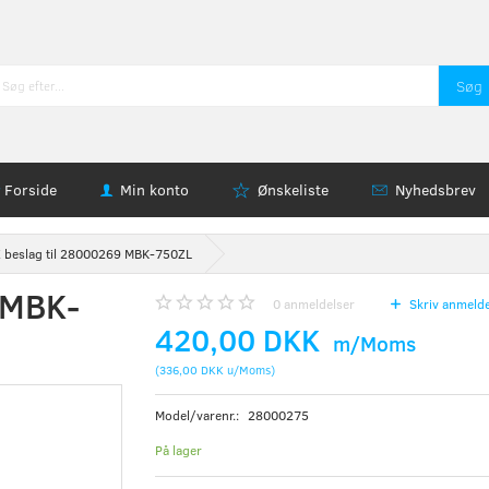
Søg
Forside
Min konto
Ønskeliste
Nyhedsbrev
Z beslag til 28000269 MBK-750ZL
 MBK-
0
anmeldelser
Skriv anmelde
420,00 DKK
m/Moms
(
336,00 DKK
u/Moms
)
Model/varenr.:
28000275
På lager