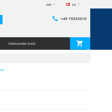
DKK
DA
+45 70253010
Ubemandet butik
lse