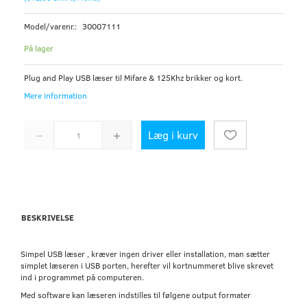
Model/varenr.:
30007111
På lager
Plug and Play USB læser til Mifare & 125Khz brikker og kort.
Mere information
Læg i kurv
BESKRIVELSE
Simpel USB læser , kræver ingen driver eller installation, man sætter
simplet læseren i USB porten, herefter vil kortnummeret blive skrevet
ind i programmet på computeren.
Med software kan læseren indstilles til følgene output formater