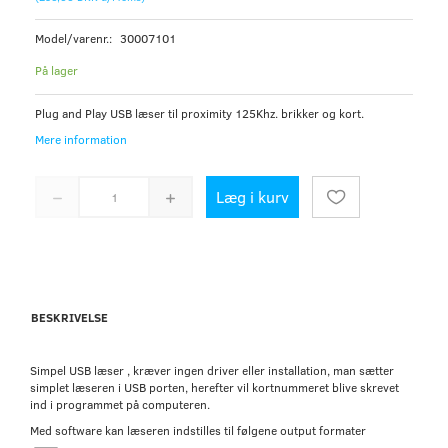
Model/varenr.:
30007101
På lager
Plug and Play USB læser til proximity 125Khz. brikker og kort.
Mere information
Læg i kurv
BESKRIVELSE
Simpel USB læser , kræver ingen driver eller installation, man sætter
simplet læseren i USB porten, herefter vil kortnummeret blive skrevet
ind i programmet på computeren.
Med software kan læseren indstilles til følgene output formater