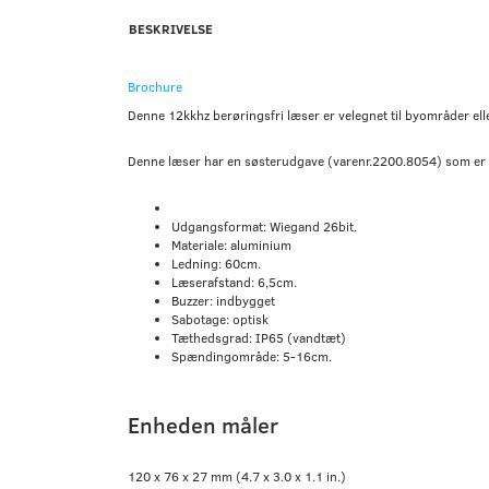
BESKRIVELSE
Brochure
Denne 12kkhz berøringsfri læser er velegnet til byområder el
Denne læser har en søsterudgave (varenr.2200.8054) som er ide
Udgangsformat: Wiegand 26bit.
Materiale: aluminium
Ledning: 60cm.
Læserafstand: 6,5cm.
Buzzer: indbygget
Sabotage: optisk
Tæthedsgrad: IP65 (vandtæt)
Spændingområde: 5-16cm.
Enheden måler
120 x 76 x 27 mm (4.7 x 3.0 x 1.1 in.)