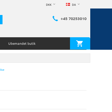
DKK
DA
+45 70253010
Ubemandet butik
lse