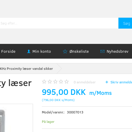
Søg
Forside
Min konto
Ønskeliste
Nyhedsbrev
Hz Proximity læser vandal sikker
y læser
0
anmeldelser
Skriv anmelde
995,00 DKK
m/Moms
(
796,00 DKK
u/Moms
)
Model/varenr.:
30007013
På lager