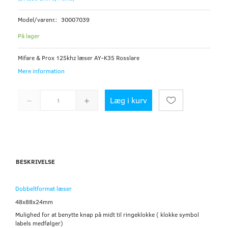
Model/varenr.:
30007039
På lager
Mifare & Prox 125khz læser AY-K35 Rosslare
Mere information
Læg i kurv
BESKRIVELSE
Dobbeltformat læser
48x88x24mm
Mulighed for at benytte knap på midt til ringeklokke ( klokke symbol
labels medfølger)