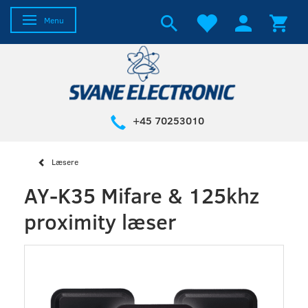
Skifte navigation
Menu
+45 70253010
Læsere
AY-K35 Mifare & 125khz
proximity læser