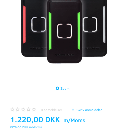
Zoom
0
anmeldelser
Skriv anmeldelse
1.220,00 DKK
m/Moms
(
976,00 DKK
u/Moms
)