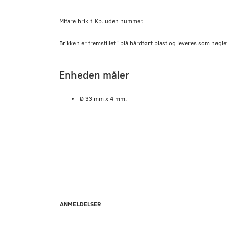
Mifare brik 1 Kb. uden nummer.
Brikken er fremstillet i blå hårdført plast og leveres som nøg
Enheden måler
Ø 33 mm x 4 mm.
ANMELDELSER