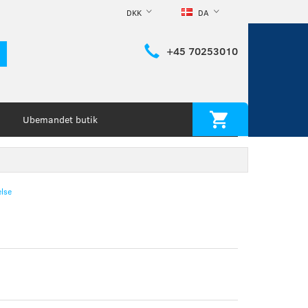
DKK
DA
+45 70253010
Ubemandet butik
lse