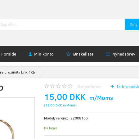
Søg
Forside
Min konto
Ønskeliste
Nyhedsbrev
re proximity brik 1Kb
b
0
anmeldelser
Skriv anmelde
15,00 DKK
m/Moms
(
12,00 DKK
u/Moms
)
Model/varenr.:
22008165
På lager