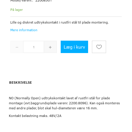
Model/varenr.:
22008301
På lager
Lille og diskret udtrykskontakt i rustfri stål til plade montering.
Mere information
Læg i kurv
BESKRIVELSE
NO (Normally Open) udtrykskontakt lavet af rustfri stål for plade
montage (evt.baggrundsplade varenr. 2200.8096). Kan også monteres
med andre plader, blot skal hul-diameteren være 16 mm.
Kontakt belastning maks. 48V/2A