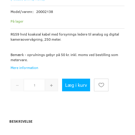
Model/varenr.:
20002138
På lager
RG59 hvid koaksial kabel med forsynings ledere til analog og digital
kameraovervågning, 250 meter.
Bemærk - oprulnings gebyr på 50 kr. inkl. moms ved bestilling som
metervare.
Mere information
Læg i kurv
BESKRIVELSE