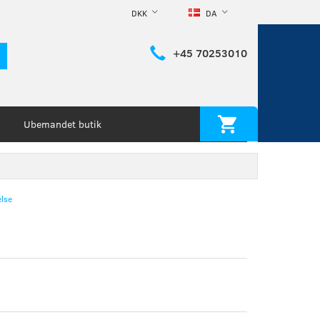
DKK
DA
+45 70253010
Ubemandet butik
lse