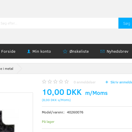
Søg
Forside
Min konto
Ønskeliste
Nyhedsbrev
e i metal
0
anmeldelser
Skriv anmelde
10,00 DKK
m/Moms
(
8,00 DKK
u/Moms
)
Model/varenr.:
40260076
På lager