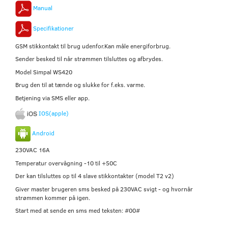
Manual
Specifikationer
GSM stikkontakt til brug udenfor.Kan måle energiforbrug.
Sender besked til når strømmen tilsluttes og afbrydes.
Model Simpal WS420
Brug den til at tænde og slukke for f.eks. varme.
Betjening via SMS eller app.
IOS(apple)
Android
230VAC 16A
Temperatur overvågning -10 til +50C
Der kan tilsluttes op til 4 slave stikkontakter (model T2 v2)
Giver master brugeren sms besked på 230VAC svigt - og hvornår
strømmen kommer på igen.
Start med at sende en sms med teksten: #00#