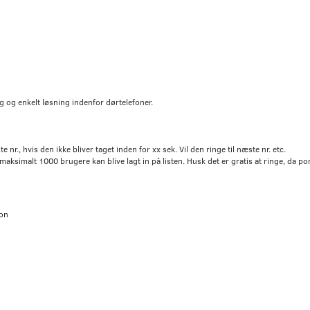
lig og enkelt løsning indenfor dørtelefoner.
e nr., hvis den ikke bliver taget inden for xx sek. Vil den ringe til næste nr. etc.
maksimalt 1000 brugere kan blive lagt in på listen. Husk det er gratis at ringe, da po
ion