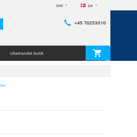
DKK
DA
+45 70253010
Ubemandet butik
lse