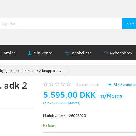
Søg
Forside
Min konto
Ønskeliste
Nyhedsbrev
lejlighedstelefon m. adk 2 knapper 4G
. adk 2
0
anmeldelser
Skriv anmelde
5.595,00 DKK
m/Moms
(
4.476,00 DKK
u/Moms
)
Model/varenr.:
26008020
På lager