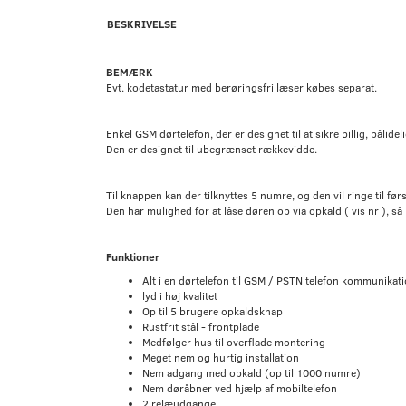
BESKRIVELSE
BEMÆRK
Evt. kodetastatur med berøringsfri læser købes separat.
Enkel GSM dørtelefon, der er designet til at sikre billig, pålide
Den er designet til ubegrænset rækkevidde.
Til knappen kan der tilknyttes 5 numre, og den vil ringe til først
Den har mulighed for at låse døren op via opkald ( vis nr ), så 
Funktioner
Alt i en dørtelefon til GSM / PSTN telefon kommunikat
lyd i høj kvalitet
Op til 5 brugere opkaldsknap
Rustfrit stål - frontplade
Medfølger hus til overflade montering
Meget nem og hurtig installation
Nem adgang med opkald (op til 1000 numre)
Nem døråbner ved hjælp af mobiltelefon
2 relæudgange