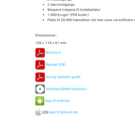
2 alarmindgange
Wiegand indgang til kodetastatur
1.000 bruger (PIN koder)
Plads til 20.000 hændelser der kan vises via software 
Dimensioner:
156 x 116 x 61 mm
Brochure
Manual (EN)
Hurtig opstarts guide
Software(64bit windows)
App til android
App til Iphone etc.