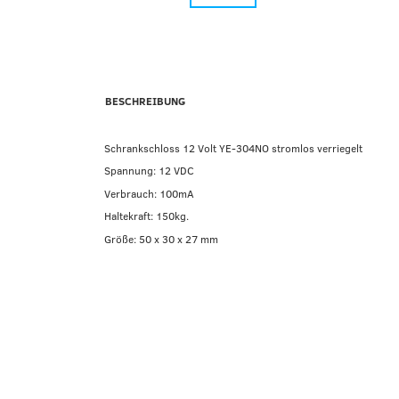
BESCHREIBUNG
Schrankschloss 12 Volt YE-304NO stromlos verriegelt
Spannung: 12 VDC
Verbrauch: 100mA
Haltekraft: 150kg.
Größe: 50 x 30 x 27 mm