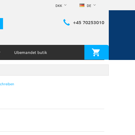
DKK
DE
+45 70253010
Ubemandet butik
r
chreiben