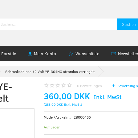
Suchen
Forside
Mein Konto
Wunschliste
Newslette
Schrankschloss 12 Volt YE-304NO stromlos verriegelt
YE-
0
Bewertungen
Bewertung s
360,00 DKK
lt
Inkl. MwSt
(
288,00 DKK
Exkl. MwSt
)
Model/Artikelnr.:
28000465
Auf Lager