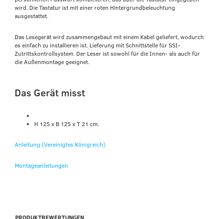
wird. Die Tastatur ist mit einer roten Hintergrundbeleuchtung
ausgestattet.
Das Lesegerät wird zusammengebaut mit einem Kabel geliefert, wodurch
es einfach zu installieren ist. Lieferung mit Schnittstelle für SSI-
Zutrittskontrollsystem. Der Leser ist sowohl für die Innen- als auch für
die Außenmontage geeignet.
Das Gerät misst
H 125 x B 125 x T 21 cm.
Anleitung (Vereinigtes Königreich)
Montageanleitungen
PRODUKTBEWERTUNGEN