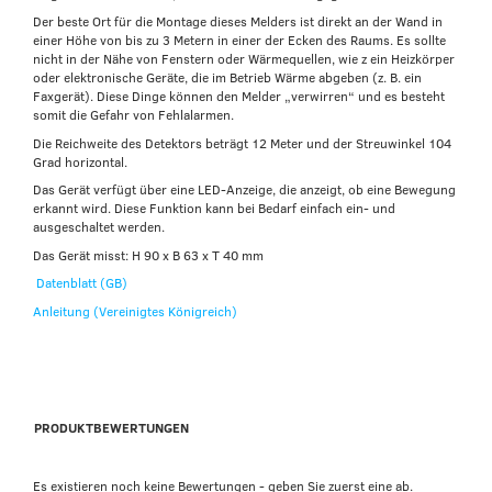
Der beste Ort für die Montage dieses Melders ist direkt an der Wand in
einer Höhe von bis zu 3 Metern in einer der Ecken des Raums. Es sollte
nicht in der Nähe von Fenstern oder Wärmequellen, wie z ein Heizkörper
oder elektronische Geräte, die im Betrieb Wärme abgeben (z. B. ein
Faxgerät). Diese Dinge können den Melder „verwirren“ und es besteht
somit die Gefahr von Fehlalarmen.
Die Reichweite des Detektors beträgt 12 Meter und der Streuwinkel 104
Grad horizontal.
Das Gerät verfügt über eine LED-Anzeige, die anzeigt, ob eine Bewegung
erkannt wird. Diese Funktion kann bei Bedarf einfach ein- und
ausgeschaltet werden.
Das Gerät misst: H 90 x B 63 x T 40 mm
Datenblatt (GB)
Anleitung (Vereinigtes Königreich)
PRODUKTBEWERTUNGEN
Es existieren noch keine Bewertungen - geben Sie zuerst eine ab.