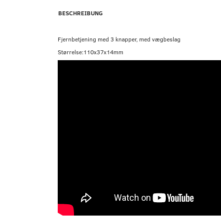
BESCHREIBUNG
Fjernbetjening med 3 knapper, med vægbeslag
Størrelse:110x37x14mm