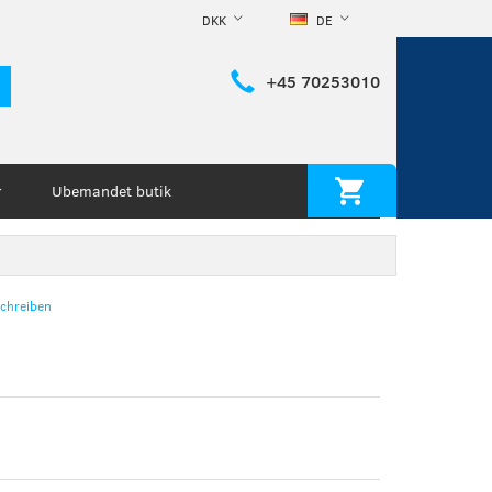
DKK
DE
+45 70253010
Ubemandet butik
r
chreiben