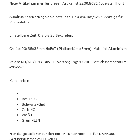
Neue Artikelnummer für diesen Artikel ist 2200.8082 (Edelstahlfront)
Ausdruck berührungslos einstellbar 4-10 cm. Rot/Grün-Anzeige für
Relaisstatus.
Einstellbare Zeit: 0,5 bis 25 Sekunden.
Größe: 90x35x32mm HxBxT (Plattenstärke 5mm). Material: Aluminium.
Relais: NO/NC/C 1A 30VDC. Versorgung: 12VDC. Betriebstemperatur:
-20-55C.
Kabelfarben:
Rot +12V
Schwarz -Gnd
Gelb NC
Weiß C
Grün NEIN
Hier dargestellt verbunden mit IP-Türschnittstelle für DBM6000
(Artikelnummer 2500.6203)