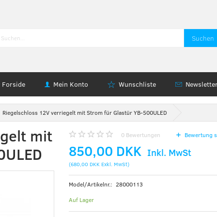
Suchen
Forside
Mein Konto
Wunschliste
Newslette
Riegelschloss 12V verriegelt mit Strom für Glastür YB-500ULED
gelt mit
0
Bewertungen
Bewertung s
850,00 DKK
00ULED
Inkl. MwSt
(
680,00 DKK
Exkl. MwSt
)
Model/Artikelnr.:
28000113
Auf Lager