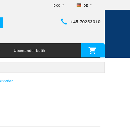
DKK
DE
+45 70253010
Ubemandet butik
r
chreiben