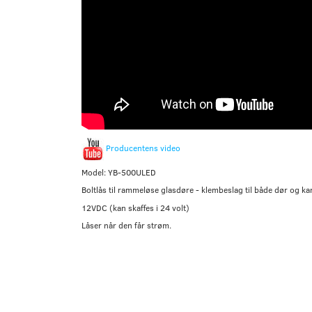
Producentens video
Model: YB-500ULED
Boltlås til rammeløse glasdøre - klembeslag til både dør og ka
12VDC (kan skaffes i 24 volt)
Låser når den får strøm.