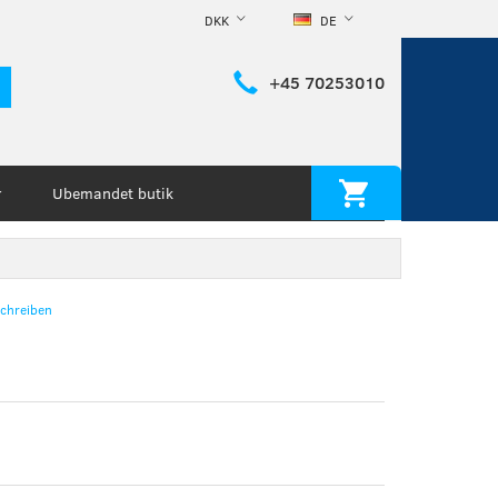
DKK
DE
+45 70253010
Ubemandet butik
r
chreiben