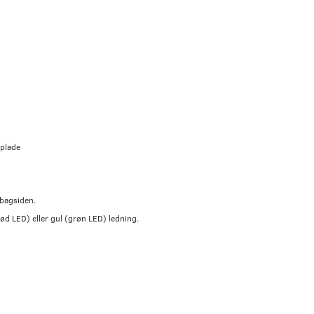
rplade
 bagsiden.
rød LED) eller gul (grøn LED) ledning.