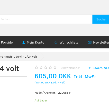
Suchen
Forside
Mein Konto
Wunschliste
Newslette
røringsfri udtryk 12/24 volt
4 volt
0
Bewertungen
Bewertung s
605,00 DKK
Inkl. MwSt
(
484,00 DKK
Exkl. MwSt
)
Model/Artikelnr.:
22008311
Auf Lager