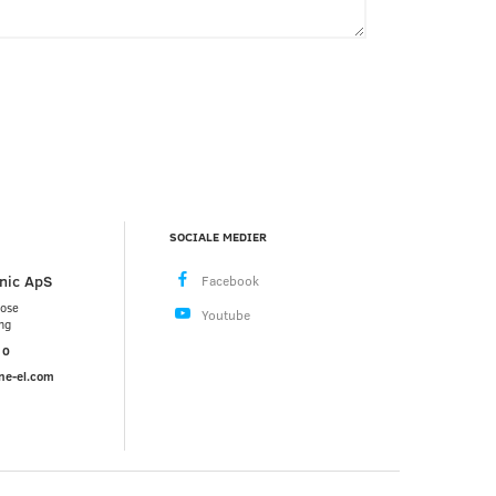
SOCIALE MEDIER
nic ApS
mose
ng
10
ne-el.com