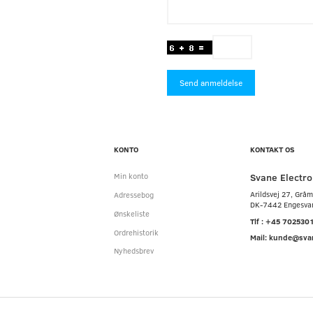
Send anmeldelse
KONTO
KONTAKT OS
Svane Electro
Min konto
Arildsvej 27, Grå
Adressebog
DK-7442 Engesva
Ønskeliste
Tlf : +45 702530
Ordrehistorik
Mail: kunde@sva
Nyhedsbrev