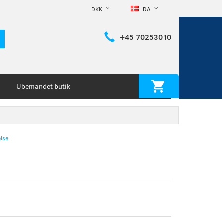
DKK
DA
+45 70253010
Ubemandet butik
lse