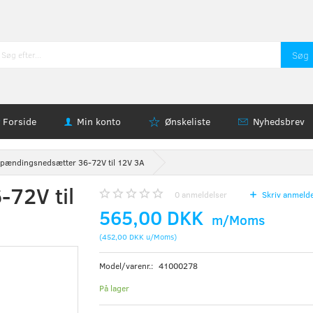
Søg
Forside
Min konto
Ønskeliste
Nyhedsbrev
pændingsnedsætter 36-72V til 12V 3A
72V til
0
anmeldelser
Skriv anmelde
565,00 DKK
m/Moms
(
452,00 DKK
u/Moms
)
Model/varenr.:
41000278
På lager