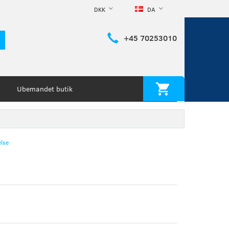
DKK
DA
+45 70253010
Ubemandet butik
lse