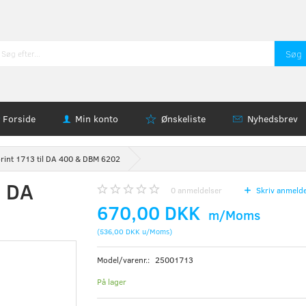
Søg
Forside
Min konto
Ønskeliste
Nyhedsbrev
print 1713 til DA 400 & DBM 6202
l DA
0
anmeldelser
Skriv anmelde
670,00 DKK
m/Moms
(
536,00 DKK
u/Moms
)
Model/varenr.:
25001713
På lager