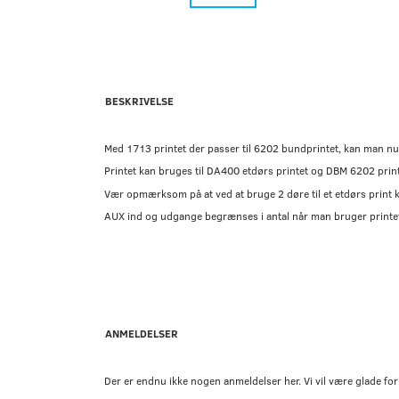
BESKRIVELSE
Med 1713 printet der passer til 6202 bundprintet, kan man nu t
Printet kan bruges til DA400 etdørs printet og DBM 6202 print
Vær opmærksom på at ved at bruge 2 døre til et etdørs print k
AUX ind og udgange begrænses i antal når man bruger printet s
ANMELDELSER
Der er endnu ikke nogen anmeldelser her. Vi vil være glade for