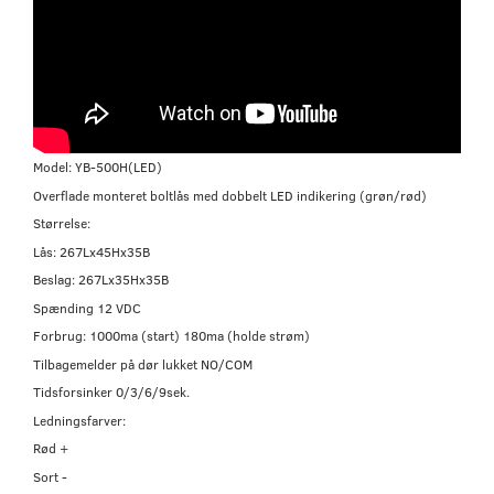
Model: YB-500H(LED)
Overflade monteret boltlås med dobbelt LED indikering (grøn/rød)
Størrelse:
Lås: 267Lx45Hx35B
Beslag: 267Lx35Hx35B
Spænding 12 VDC
Forbrug: 1000ma (start) 180ma (holde strøm)
Tilbagemelder på dør lukket NO/COM
Tidsforsinker 0/3/6/9sek.
Ledningsfarver:
Rød +
Sort -