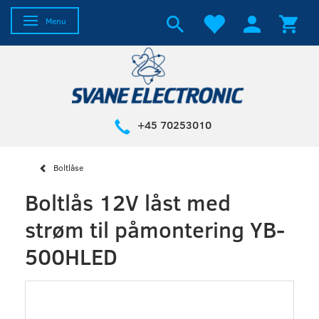
Skifte navigation
Menu
+45 70253010
Boltlåse
Boltlås 12V låst med
strøm til påmontering YB-
500HLED