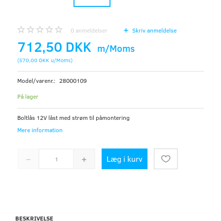
0
anmeldelser
Skriv anmeldelse
712,50 DKK
m/Moms
(
570,00 DKK
u/Moms
)
Model/varenr.:
28000109
På lager
Boltlås 12V låst med strøm til påmontering
Mere information
Læg i kurv
BESKRIVELSE