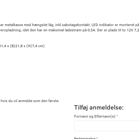
bar metalkasse med hængslet låg, inkl.sabotagekontakt. LED indikator er monteret på 
eropladning, idet den har en maksimal ladestrøm på 0,5A. Der er plads til to 12V 7,2
31,4 x (B)21,8 x (H)7,4 cm)
 hvis du vil anmelde som den første.
Tilføj anmeldelse:
Fornavn og Efternavn(e)
Bedømmelse