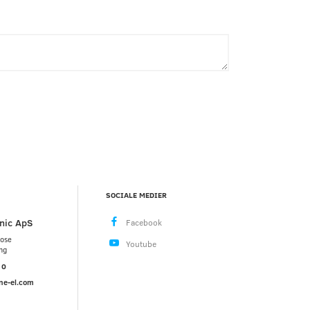
SOCIALE MEDIER
nic ApS
mose
ng
10
ne-el.com