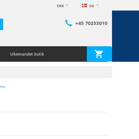
DKK
DA
+45 70253010
Ubemandet butik
lse