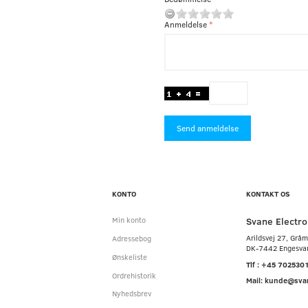
Anmeldelse
Send anmeldelse
KONTO
KONTAKT OS
Svane Electro
Min konto
Arildsvej 27, Grå
Adressebog
DK-7442 Engesva
Ønskeliste
Tlf : +45 702530
Ordrehistorik
Mail: kunde@sva
Nyhedsbrev