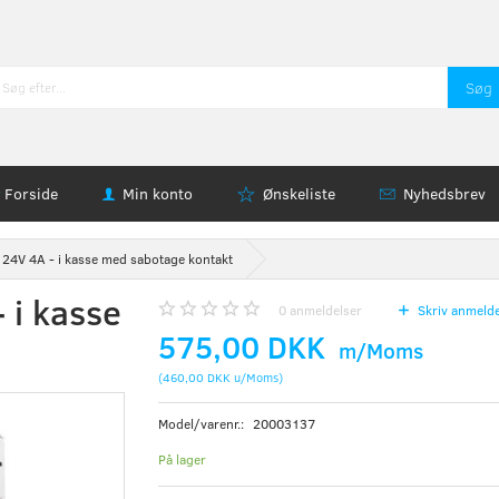
Søg
Forside
Min konto
Ønskeliste
Nyhedsbrev
24V 4A - i kasse med sabotage kontakt
 i kasse
0
anmeldelser
Skriv anmelde
575,00 DKK
m/Moms
(
460,00 DKK
u/Moms
)
Model/varenr.:
20003137
På lager