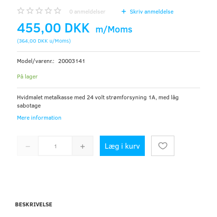
0
anmeldelser
Skriv anmeldelse
455,00 DKK
m/Moms
(
364,00 DKK
u/Moms
)
Model/varenr.:
20003141
På lager
Hvidmalet metalkasse med 24 volt strømforsyning 1A, med låg
sabotage
Mere information
Læg i kurv
BESKRIVELSE