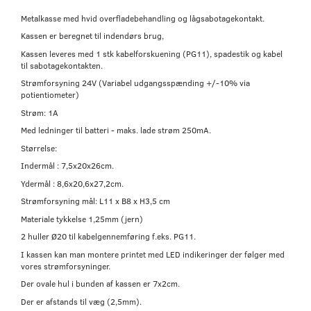
Metalkasse med hvid overfladebehandling og lågsabotagekontakt.
Kassen er beregnet til indendørs brug,
Kassen leveres med 1 stk kabelforskuening (PG11), spadestik og kabel
til sabotagekontakten.
Strømforsyning 24V (Variabel udgangsspænding +/-10% via
potientiometer)
Strøm: 1A
Med ledninger til batteri - maks. lade strøm 250mA.
Størrelse:
Indermål : 7,5x20x26cm.
Ydermål : 8,6x20,6x27,2cm.
Strømforsyning mål: L11 x B8 x H3,5 cm
Materiale tykkelse 1,25mm (jern)
2 huller Ø20 til kabelgennemføring f.eks. PG11.
I kassen kan man montere printet med LED indikeringer der følger med
vores strømforsyninger.
Der ovale hul i bunden af kassen er 7x2cm.
Der er afstands til væg (2,5mm).