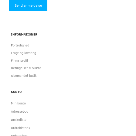
Send anmeldelse
INFORMATIONER
Fortrolighed
Fragt og levering
Firma profil
Betingelser & Vilkår
Ubemandet butik
KONTO
Min konto
Adressebog
Ønskeliste
Ordrehistorik
Nyhedsbrev