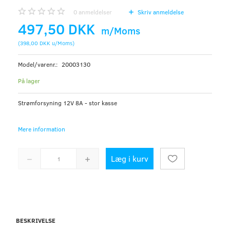
0
anmeldelser
Skriv anmeldelse
497,50 DKK
m/Moms
(
398,00 DKK
u/Moms
)
Model/varenr.:
20003130
På lager
Strømforsyning 12V 8A - stor kasse
Mere information
Læg i kurv
BESKRIVELSE