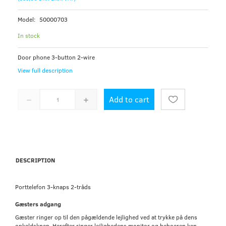
Model:
50000703
In stock
Door phone 3-button 2-wire
View full description
Add to cart
DESCRIPTION
Porttelefon 3-knaps 2-tråds
Gæsters adgang
Gæster ringer op til den pågældende lejlighed ved at trykke på dens
opkaldsknap. Herefter ringer lejlighedens monitor og beboeren kan