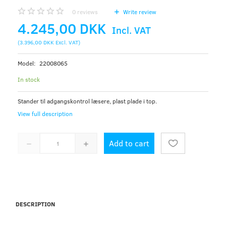
0
reviews
Write review
4.245,00 DKK
Incl. VAT
(
3.396,00 DKK
Excl. VAT
)
Model:
22008065
In stock
Stander til adgangskontrol læsere, plast plade i top.
View full description
Add to cart
DESCRIPTION